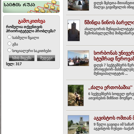
დღეს მცხეთა-მთიანეთ
შალვა გივიშვილის ინი
გამოკითხვა
წმინდა ნინოს ბარელ
რომელია თქვენთვის
ახალგორის მუნიციპალიტეტი
პრიორიტეტული პრობლემა?
შემოსასვლელში) მიმდინარეო
სასმელი წყალი
გზა
სოციალური საკითხები
სორბონას უნივე
ხმის მიცემა
შედეგი
სტუმრად წეროვა
სულ: 317
დღეს 7 სექტემბერს წე
პროფესორ-მასწავლებელ
მუნიციპალიტეტის ...
,,ძალა ერთობაშია''
6 სექტემბერს სოფელ ფრე
ათვისების მიზნით მოეწყო 
აგვისტოს ომთან 
9 წელი გავიდა იმ საზა
აგვისტოს რუსეთ–საქართ