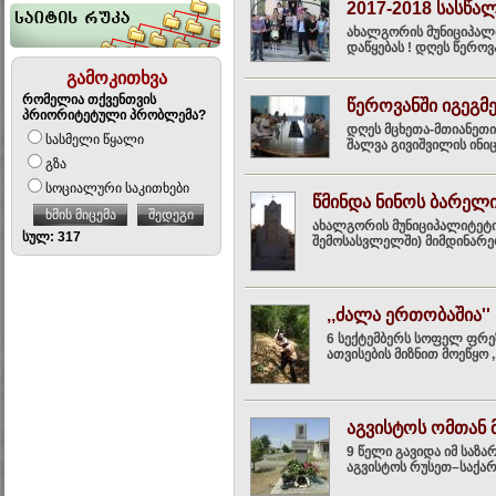
2017-2018 სასწა
ახალგორის მუნიციპალ
დაწყებას ! დღეს წერო
გამოკითხვა
რომელია თქვენთვის
წეროვანში იგეგმ
პრიორიტეტული პრობლემა?
დღეს მცხეთა-მთიანეთ
სასმელი წყალი
შალვა გივიშვილის ინი
გზა
სოციალური საკითხები
წმინდა ნინოს ბარელ
ხმის მიცემა
შედეგი
ახალგორის მუნიციპალიტეტი
სულ: 317
შემოსასვლელში) მიმდინარეო
,,ძალა ერთობაშია''
6 სექტემბერს სოფელ ფრე
ათვისების მიზნით მოეწყო 
აგვისტოს ომთან 
9 წელი გავიდა იმ საზა
აგვისტოს რუსეთ–საქართ